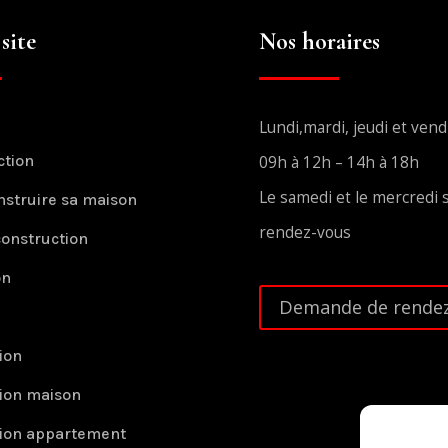
site
Nos horaires
Lundi,mardi, jeudi et vend
ction
09h à 12h – 14h à 18h
Le samedi et le mercredi 
nstruire sa maison
rendez-vous
construction
on
Demande de rendez
ion
ion maison
ion appartement