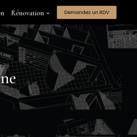
on
Rénovation
Demandez un RDV
nne