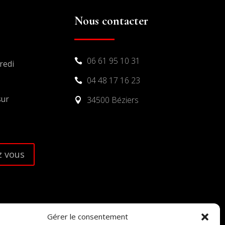
Nous contacter
06 61 95 10 31

redi
04 48 17 16 23

sur
34500 Béziers

 vous
Gérer le consentement