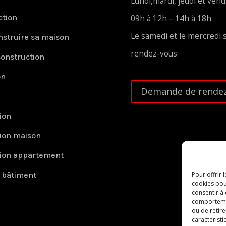
Lundi,mardi, jeudi et vend
ction
09h à 12h – 14h à 18h
Le samedi et le mercredi 
nstruire sa maison
rendez-vous
construction
on
Demande de rendez
ion
ion maison
ion appartement
r bâtiment
Pour offrir 
cookies pou
consentir à
comportement
ou de retire
caractéristi