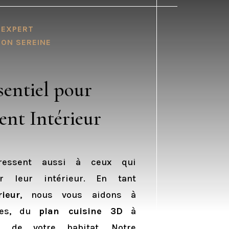
 EXPERT
ON SEREINE
sentiel pour
nt Intérieur
dressent aussi à ceux qui
er leur intérieur. En tant
rieur
, nous vous aidons à
ces, du
plan cuisine 3D
à
l de votre habitat. Notre