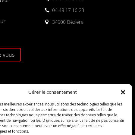
redi
04 48 17 16 23

sur
34500 Béziers

 vous
Gérer le consentement
les meilleures expériences, nous utilisons des technologies telles que les
r stocker et/ou accéder aux informations des appareils. Le fait de
 ces technologies nous permettra de traiter des données telles que le
 de navigation ou les ID uniques sur ce site. Le fait de ne pas consentir
r son consentement peut avoir un effet négatif sur certaines
ques et fonctions.