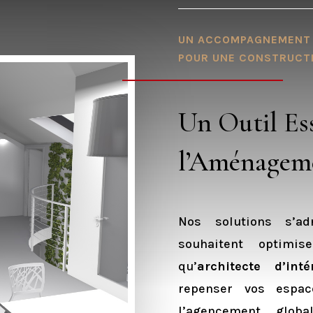
UN ACCOMPAGNEMENT
POUR UNE CONSTRUCTI
Un Outil Es
l’Aménageme
Nos solutions s’a
souhaitent optimis
qu’
architecte d’inté
repenser vos espa
l’agencement globa