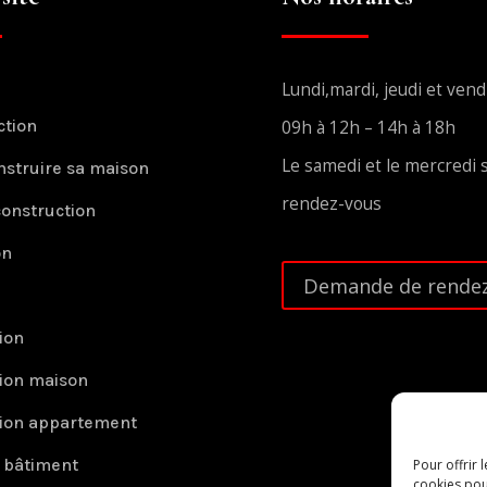
Lundi,mardi, jeudi et vend
ction
09h à 12h – 14h à 18h
Le samedi et le mercredi 
nstruire sa maison
rendez-vous
construction
on
Demande de rendez
ion
ion maison
ion appartement
r bâtiment
Pour offrir 
cookies pou