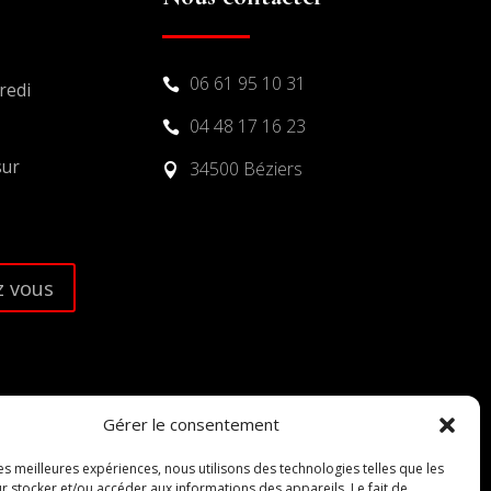
06 61 95 10 31

redi
04 48 17 16 23

sur
34500 Béziers

 vous
Gérer le consentement
les meilleures expériences, nous utilisons des technologies telles que les
r stocker et/ou accéder aux informations des appareils. Le fait de