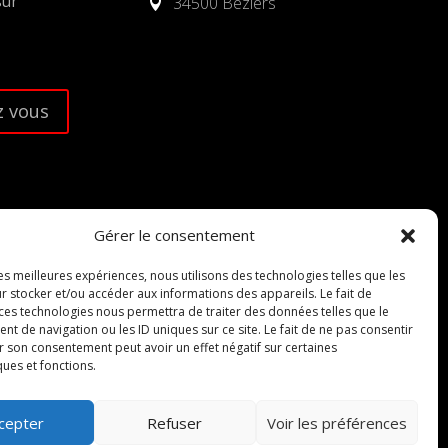
sur
34500 Béziers

 vous
Gérer le consentement
les meilleures expériences, nous utilisons des technologies telles que les
r stocker et/ou accéder aux informations des appareils. Le fait de
 ces technologies nous permettra de traiter des données telles que le
 de navigation ou les ID uniques sur ce site. Le fait de ne pas consentir
r son consentement peut avoir un effet négatif sur certaines
ques et fonctions.
cepter
Refuser
Voir les préférences