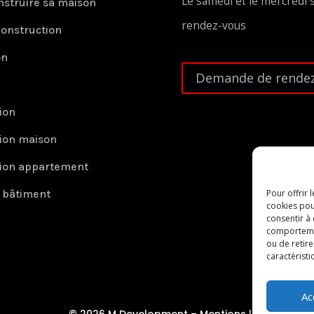
Le samedi et le mercredi 
nstruire sa maison
rendez-vous
construction
on
Demande de rendez
ion
ion maison
ion appartement
r bâtiment
Pour offrir 
cookies pou
consentir à
comportement
ou de retire
caractéristi
Ac