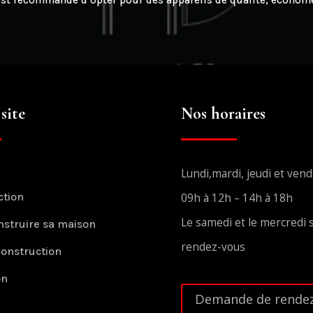
 est recommandé d’opter pour des appareils de qualité, économes
site
Nos horaires
Lundi,mardi, jeudi et vend
ction
09h à 12h – 14h à 18h
Le samedi et le mercredi 
nstruire sa maison
rendez-vous
construction
on
Demande de rendez