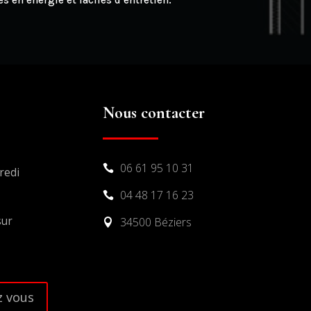
 en énergie et faciles d’entretien.
Nous contacter
06 61 95 10 31

redi
04 48 17 16 23

sur
34500 Béziers

 vous