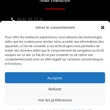
Nous contacter
06 61 95 10 31

Gérer le consentement
04 48 17 16 23

Pour offrir les meilleures expériences, nous utilisons des technologies
34500 Béziers

telles que les cookies pour stocker et/ou accéder aux informations des
appareils. Le fait de consentir à ces technologies nous permettra de
traiter des données telles que le comportement de navigation ou les ID
uniques sur ce site. Le fait de ne pas consentir ou de retirer son
consentement peut avoir un effet négatif sur certaines caractéristiques
et fonctions.
Accepter
Refuser
Voir les préférences
© 2026 M Development
–
Mentions légales
–
Tous droits réservés –
Blogs