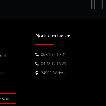
Nous contacter
06 61 95 10 31

redi
04 48 17 16 23

sur
34500 Béziers

 vous