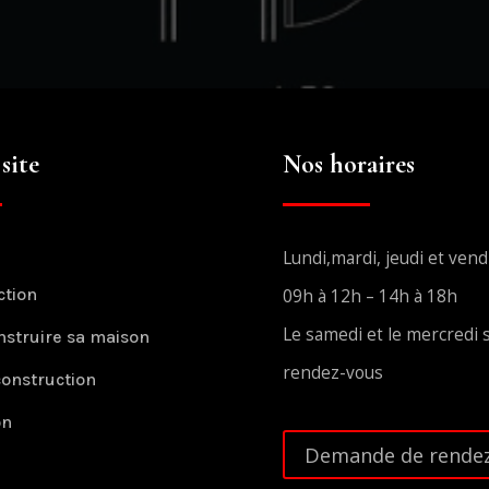
site
Nos horaires
Lundi,mardi, jeudi et vend
ction
09h à 12h – 14h à 18h
Le samedi et le mercredi 
nstruire sa maison
rendez-vous
construction
on
Demande de rendez