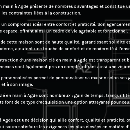
en main à Agde présente de nombreux avantages et constitue u
les contraintes liées à la construction.
 un compromis idéal entre confort et praticité. Son agencemen
espace, offrant ainsi un cadre de vie agréable et fonctionnel.
de cette maison sont de haute qualité, garantissant solidité et
moderne, ajoutent une touche de confort et de modernité à l’en
nstruction d’une maison clé en main à Agde est transparent et bi
annexes sont également pris en compte, offrant ainsi une vision
s personnalisées permet de personnaliser sa maison selon ses go
e et à son image.
lé en main à Agde sont nombreux : gain de temps, tranquillité 
ts font de ce type d’acquisition une option attrayante pour ce
gde est une décision qui allie confort, qualité et praticité, of
ui saura satisfaire les exigences les plus élevées en matière d