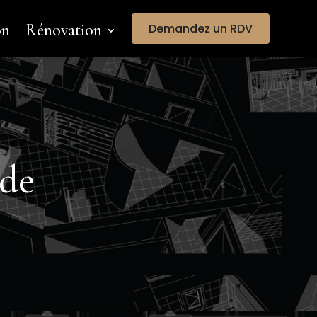
on
Rénovation
Demandez un RDV
gde