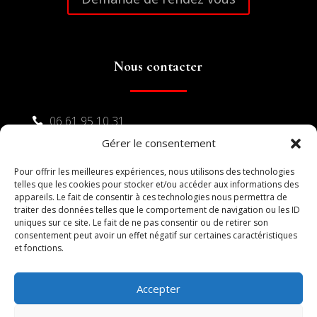
Nous contacter
06 61 95 10 31

Gérer le consentement
04 48 17 16 23

Pour offrir les meilleures expériences, nous utilisons des technologies
34500 Béziers

telles que les cookies pour stocker et/ou accéder aux informations des
appareils. Le fait de consentir à ces technologies nous permettra de
traiter des données telles que le comportement de navigation ou les ID
uniques sur ce site. Le fait de ne pas consentir ou de retirer son
consentement peut avoir un effet négatif sur certaines caractéristiques
et fonctions.
Accepter